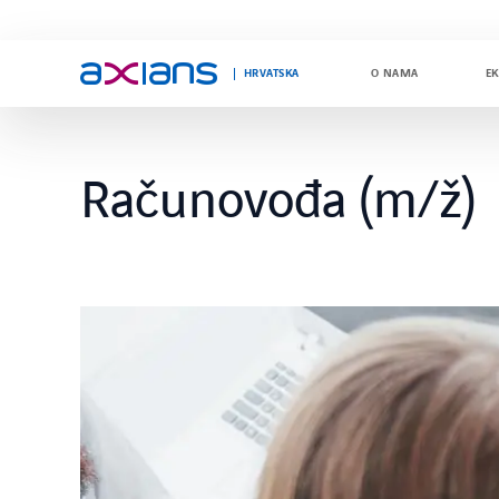
HRVATSKA
O NAMA
EK
Računovođa (m/ž)
Search
keywords
: