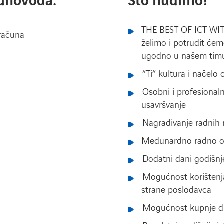
unovođa:
Što nudimo?
THE BEST OF ICT WI
 računa
želimo i potrudit ćem
ugodno u našem tim
a
“Ti” kultura i načelo 
Osobni i profesionaln
usavršvanje
Nagrađivanje radnih 
Međunardno radno o
Dodatni dani godišn
Mogućnost korištenja
strane poslodavca
Mogućnost kupnje di