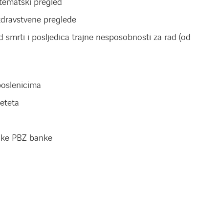
stematski pregled
dravstvene preglede
 smrti i posljedica trajne nesposobnosti za rad (od
poslenicima
eteta
ike PBZ banke