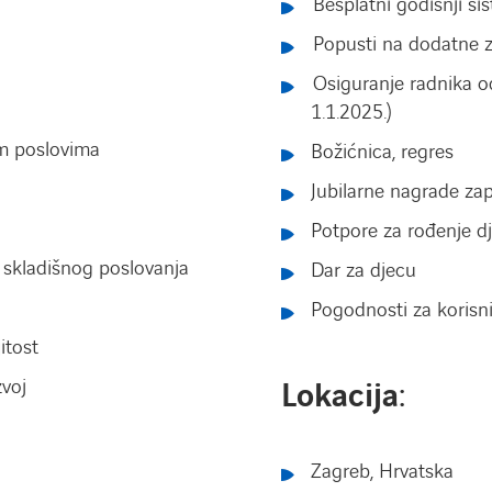
Besplatni godišnji si
Popusti na dodatne z
Osiguranje radnika od
1.1.2025.)
m poslovima
Božićnica, regres
Jubilarne nagrade za
Potpore za rođenje dj
skladišnog poslovanja
Dar za djecu
Pogodnosti za korisn
itost
voj
Lokacija
:
Zagreb, Hrvatska