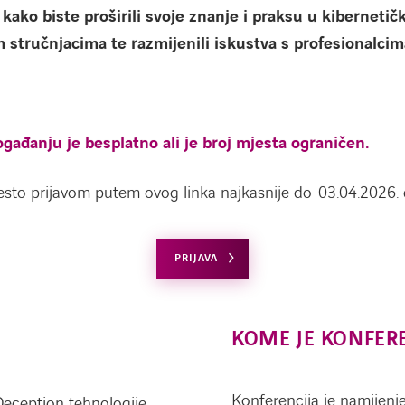
kako biste proširili svoje znanje i praksu u kibernetič
m stručnjacima te razmijenili iskustva s profesionalcima
gađanju je besplatno ali je broj mjesta ograničen.
esto prijavom putem ovog linka najkasnije do 03.04.2026. 
PRIJAVA
KOME JE KONFER
Konferencija je namijenj
Deception tehnologije,