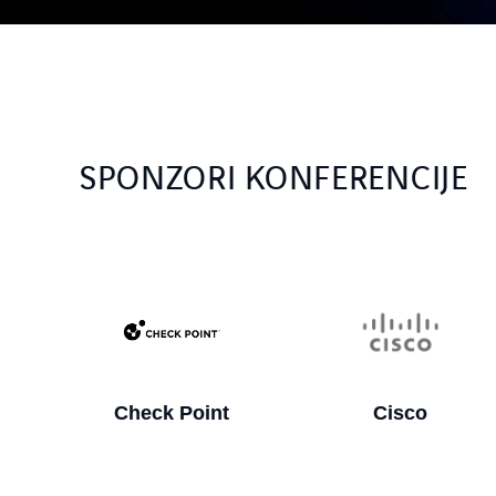
SPONZORI KONFERENCIJE
t
Cisco
Delinea