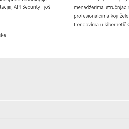
ija, API Security i još
menadžerima, stručnjaci
profesionalcima koji žele
trendovima u kibernetičko
uke