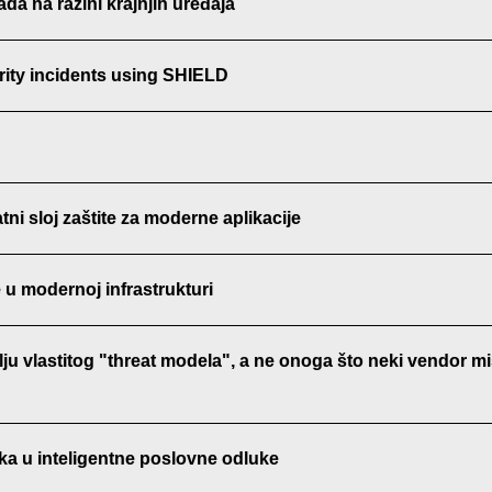
da na razini krajnjih uređaja
rity incidents using SHIELD
ni sloj zaštite za moderne aplikacije
 u modernoj infrastrukturi
lju vlastitog "threat modela", a ne onoga što neki vendor mis
ka u inteligentne poslovne odluke