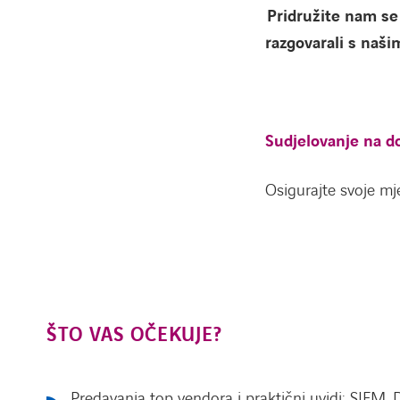
Pridružite nam se 
razgovarali s naši
Sudjelovanje na do
Osigurajte svoje mj
ŠTO VAS OČEKUJE?
Predavanja top vendora i praktični uvidi: SIEM, 