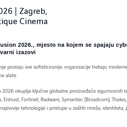
2026 | Zagreb,
tique Cinema
usion 2026., mjesto na kojem se spajaju cybe
tvarni izazovi
tnje postaju sve sofisticiranije, organizacije trebaju moderne
e alate.
n 2026 okuplja ključne globalne proizvođače sigurnosnih t
a, Entrust, Fortinet, Radware, Symantec (Broadcom), Thales,
 najnovije tehnologije i pristupe u zaštiti mreža, identiteta,