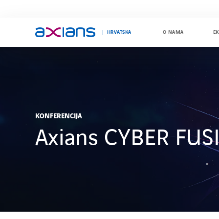
HRVATSKA
O NAMA
EK
Search
keywords
:
KONFERENCIJA
Axians CYBER FUS