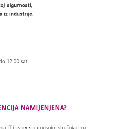
koj sigurnosti,
 iz industrije.
do 12:00 sati.
ENCIJA NAMIJENJENA?
ena IT i cyber sigurnosnim stručnjacima,