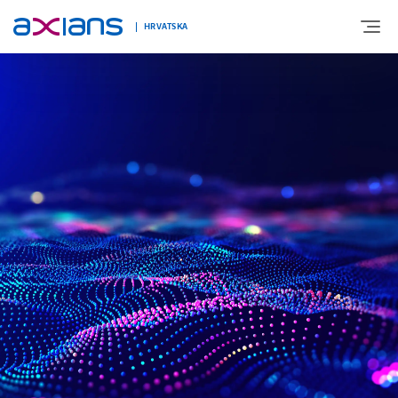
HRVATSKA
O NAMA
EKSPERTIZA
NOVOSTI
KARIJERE
KONTAKT
COOKIES