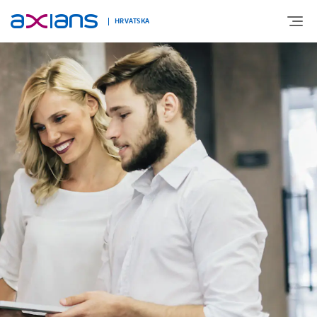
HRVATSKA
O NAMA
EKSPERTIZA
NOVOSTI
KARIJERE
KONTAKT
COOKIES