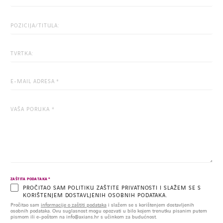
This
field
is
for
validation
purposes
and
should
be
left
unchanged.
*
ZAŠTITA PODATAKA
PROČITAO SAM POLITIKU ZAŠTITE PRIVATNOSTI I SLAŽEM SE S
KORIŠTENJEM DOSTAVLJENIH OSOBNIH PODATAKA.
Pročitao sam
informacije o zaštiti podataka
i slažem se s korištenjem dostavljenih
osobnih podataka. Ovu suglasnost mogu opozvati u bilo kojem trenutku pisanim putem
pismom ili e-poštom na info@axians.hr s učinkom za budućnost.