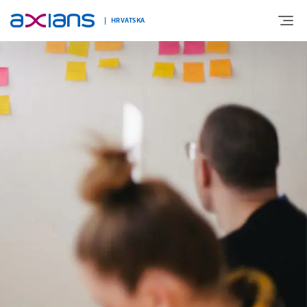
HRVATSKA
O NAMA
EKSPERTIZA
NOVOSTI
KARIJERE
KONTAKT
COOKIES