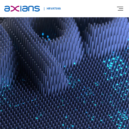
HRVATSKA
O NAMA
EKSPERTIZA
NOVOSTI
KARIJERE
KONTAKT
COOKIES