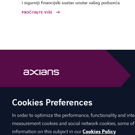
i sigurniji financijski sustav unutar vašeg poduzeća.
PROČITAJTE VIŠE
linkedin
instagram
youtube
Cookies Preferences
In order to optimize the performance, functionality and inte
measurement cookies and social network cookies, some of 
©
Axians 2026
Politika privatnosti podataka
Cookies
Kontak
information on this subject in our
Cookies Policy