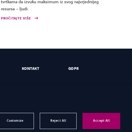
tvrtkama da izvuku maksimum iz svog najvrjednijeg
resursa – ljudi.
PROČITAJTE VIŠE
KONTAKT
GDPR
Customize
Reject All
Accept All