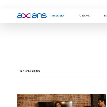
HRVATSKA
O NAMA
EK
Search
keywords
:
SAP KONZALTING