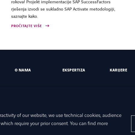
rokova! Projekt implementacije SAP SuccessFactors
rješenja izvodi se sukladno SAP Activate metodologiji,
saznajte kako.
PROČITAJTE VIŠE
O NAMA
EKSPERTIZA
KARIJERE
ractivity of our website, we use technical cookies, audience
which require your prior consent. You can find more
t
Opći podaci
Prijavljivanje nepravilnosti
Opći uvjeti poslovanja